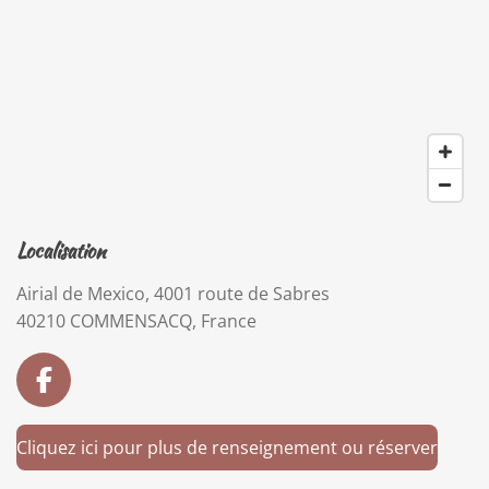
Localisation
Airial de Mexico, 4001 route de Sabres
40210 COMMENSACQ, France
F
a
c
Cliquez ici pour plus de renseignement ou réserver
e